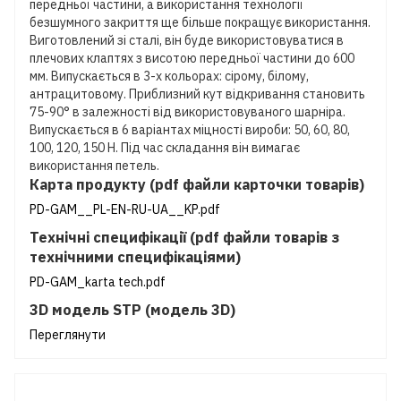
передньої частини, а використання технології
безшумного закриття ще більше покращує використання.
Виготовлений зі сталі, він буде використовуватися в
плечових клаптях з висотою передньої частини до 600
мм. Випускається в 3-х кольорах: сірому, білому,
антрацитовому. Приблизний кут відкривання становить
75-90° в залежності від використовуваного шарніра.
Випускається в 6 варіантах міцності вироби: 50, 60, 80,
100, 120, 150 Н. Під час складання він вимагає
використання петель.
Карта продукту (pdf файли карточки товарів)
PD-GAM__PL-EN-RU-UA__KP.pdf
Технічні специфікації (pdf файли товарів з
технічними специфікаціями)
PD-GAM_karta tech.pdf
3D модель STP (модель 3D)
Переглянути