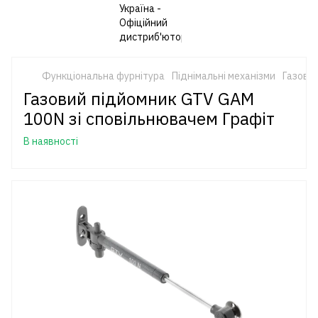
Функціональна фурнітура
Піднімальні механізми
Газови
Газовий підйомник GTV GАМ
100N зі сповільнювачем Графіт
В наявності