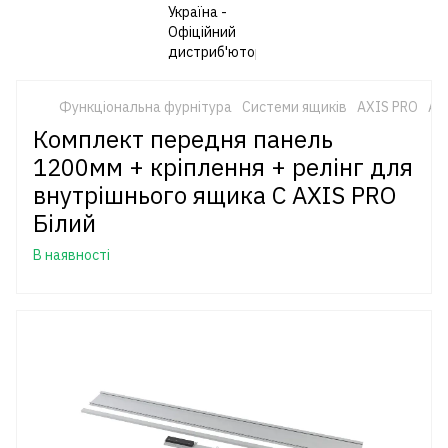
Функціональна фурнітура
Системи ящиків
AXIS PRO
AX
Комплект передня панель
1200мм + кріплення + релінг для
внутрішнього ящика C AXIS PRO
Білий
В наявності