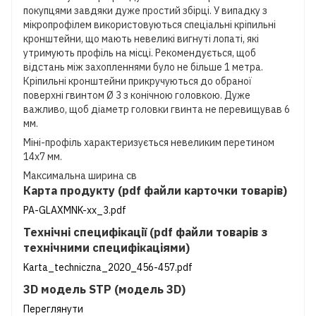
покупцями завдяки дуже простий збірці. У випадку з
мікропрофілем використовуються спеціальні кріпильні
кронштейни, що мають невеликі вигнуті лопаті, які
утримують профіль на місці. Рекомендується, щоб
відстань між захопленнями було не більше 1 метра.
Кріпильні кронштейни прикручуються до обраної
поверхні гвинтом Ø 3 з конічною головкою. Дуже
важливо, щоб діаметр головки гвинта не перевищував 6
мм.
Міні-профіль характеризується невеликим перетином
14х7 мм.
Максимальна ширина св
Карта продукту (pdf файли карточки товарів)
PA-GLAXMNK-xx_3.pdf
Технічні специфікації (pdf файли товарів з
технічними специфікаціями)
Karta_techniczna_2020_456-457.pdf
3D модель STP (модель 3D)
Переглянути