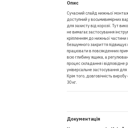
Опис
Сучасний слайд нижньої монтаж
доступний у восьмивимірних вар
для захисту від корозії. Тут ви
не вимагає застосування інстру
кріпленням до нижньої частини 
безшумного закриття підвищує 
працювати в повсякденних прим
всю глибину ящика, а регулюван
процес складання і відповідне 
універсальне застосування для 
Крім того, довговічність вироб
30 кг.
Документація