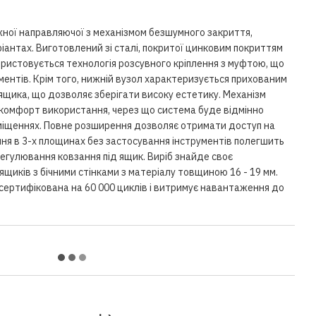
ної направляючої з механізмом безшумного закриття,
іантах. Виготовлений зі сталі, покритої цинковим покриттям
користовується технологія розсувного кріплення з муфтою, що
ментів. Крім того, нижній вузол характеризується прихованим
ящика, що дозволяє зберігати високу естетику. Механізм
комфорт використання, через що система буде відмінно
іщеннях. Повне розширення дозволяє отримати доступ на
ня в 3-х площинах без застосування інструментів полегшить
регулювання ковзання під ящик. Виріб знайде своє
ящиків з бічними стінками з матеріалу товщиною 16 - 19 мм.
у сертифікована на 60 000 циклів і витримує навантаження до