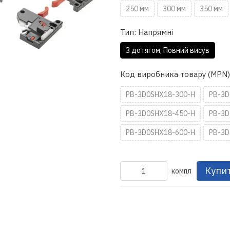
250 мм
300 мм
350 мм
Тип: Напрямні
З дотягом, Повний висув
Код виробника товару (MPN)
PB-3D0SHX18-300-H
PB-3D
PB-3D0SHX18-450-H
PB-3D
PB-3D0SHX18-600-H
PB-3D
Купи
компл