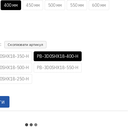
400 мм
450 мм
500 мм
550 мм
600 мм
:
Скопіювати артикул
0SHX18-350-H
PB-3D0SHX18-400-H
0SHX18-500-H
PB-3D0SHX18-550-H
0SHX18-250-H
ти