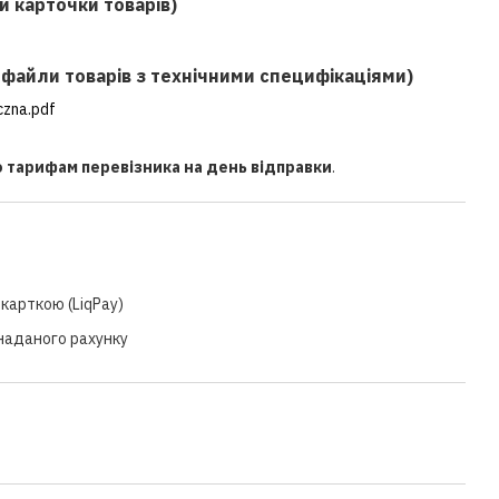
и карточки товарів)
f файли товарів з технічними специфікаціями)
czna.pdf
о тарифам перевізника на день відправки
.
карткою (LiqPay)
 наданого рахунку