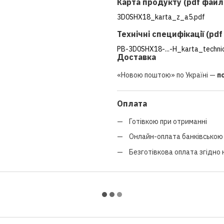
Карта продукту (pdf файл
3D0SHX18_karta_z_a5.pdf
Технічні специфікації (pd
PB-3D0SHX18-...-H_karta_techni
Доставка
«Новою поштою» по Україні —
п
Оплата
Готівкою при отриманні
Онлайн-оплата банківською 
Безготівкова оплата згідно