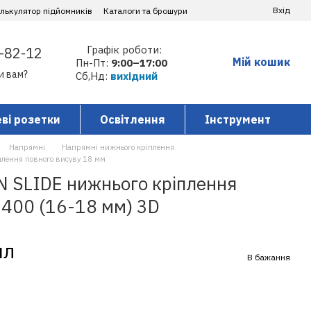
Вхід
алькулятор підйомників
Каталоги та брошури
Графік роботи:
-82-12
Мій кошик
Пн-Пт:
9:00–17:00
и вам?
Сб,Нд:
вихідний
ві розетки
Освітлення
Інструмент
Напрямні
Напрямні нижнього кріплення
лення повного висуву 18 мм
 SLIDE нижнього кріплення
-400 (16-18 мм) 3D
пл
В бажання