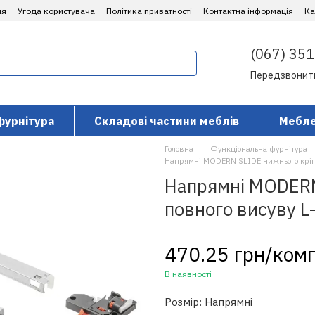
ня
Угода користувача
Політика приватності
Контактна інформація
​К
(067) 351
Передзвонит
фурнітура
Складові частини меблів
Мебле
Головна
Функціональна фурнітура
Напрямні MODERN SLIDE нижнього кріп
Напрямні MODERN
повного висуву L
470.25 грн/ком
В наявності
Розмір: Напрямні