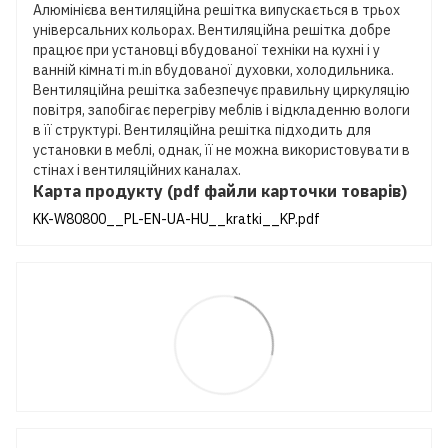
Алюмінієва вентиляційна решітка випускається в трьох
універсальних кольорах. Вентиляційна решітка добре
працює при установці вбудованої техніки на кухні і у
ванній кімнаті m.in вбудованої духовки, холодильника.
Вентиляційна решітка забезпечує правильну циркуляцію
повітря, запобігає перегріву меблів і відкладенню вологи
в її структурі. Вентиляційна решітка підходить для
установки в меблі, однак, її не можна використовувати в
стінах і вентиляційних каналах.
Карта продукту (pdf файли карточки товарів)
KK-W80800__PL-EN-UA-HU__kratki__KP.pdf