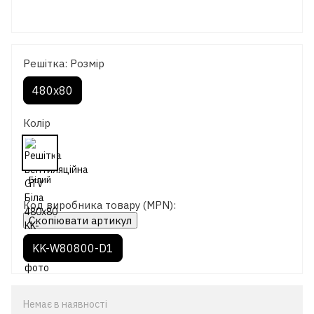
Решітка: Розмір
480х80
Колір
Код виробника товару (MPN):
Скопіювати артикул
KK-W80800-D1
Немає в наявності