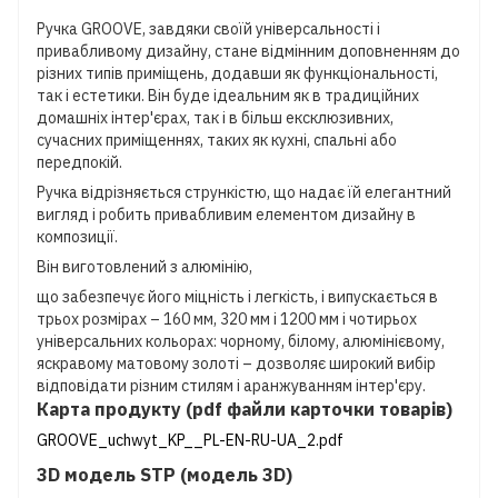
Ручка GROOVE, завдяки своїй універсальності і
привабливому дизайну, стане відмінним доповненням до
різних типів приміщень, додавши як функціональності,
так і естетики. Він буде ідеальним як в традиційних
домашніх інтер'єрах, так і в більш ексклюзивних,
сучасних приміщеннях, таких як кухні, спальні або
передпокій.
Ручка відрізняється стрункістю, що надає їй елегантний
вигляд і робить привабливим елементом дизайну в
композиції.
Він виготовлений з алюмінію,
що забезпечує його міцність і легкість, і випускається в
трьох розмірах – 160 мм, 320 мм і 1200 мм і чотирьох
універсальних кольорах: чорному, білому, алюмінієвому,
яскравому матовому золоті – дозволяє широкий вибір
відповідати різним стилям і аранжуванням інтер'єру.
Карта продукту (pdf файли карточки товарів)
GROOVE_uchwyt_KP__PL-EN-RU-UA_2.pdf
3D модель STP (модель 3D)