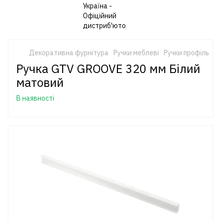
Декоративна фурнітура
Ручки меблеві
Ручки профіль
G
Ручка GTV GROOVE 320 мм Білий
матовий
В наявності