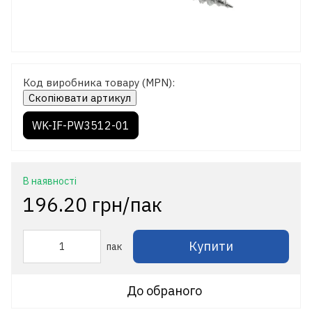
Код виробника товару (MPN):
Скопіювати артикул
WK-IF-PW3512-01
В наявності
196.20 грн/пак
Купити
пак
До обраного