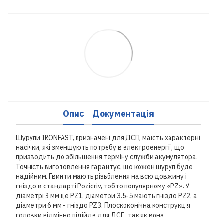
Опис
Документація
Шурупи IRONFAST, призначені для ДСП, мають характерні
насічки, які зменшують потребу в електроенергії, що
призводить до збільшення терміну служби акумулятора.
Точність виготовлення гарантує, що кожен шуруп буде
надійним. Гвинти мають різьблення на всю довжину і
гніздо в стандарті Pozidriv, тобто популярному «PZ». У
діаметрі 3 мм це PZ1, діаметри 3.5-5 мають гніздо PZ2, а
діаметри 6 мм - гніздо PZ3. Плоскоконічна конструкція
головки відмінно підійде для ДСП, так як вона