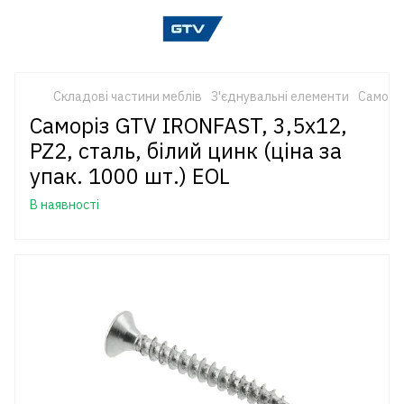
Складові частини меблів
З'єднувальні елементи
Саморіз
Саморіз GTV IRONFAST, 3,5x12,
PZ2, сталь, білий цинк (ціна за
упак. 1000 шт.) EOL
В наявності