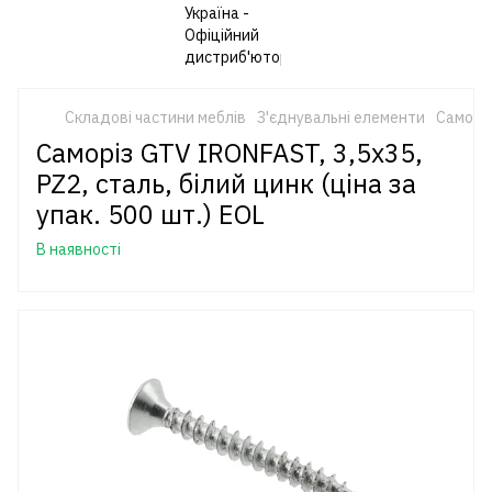
Складові частини меблів
З'єднувальні елементи
Саморіз
Саморіз GTV IRONFAST, 3,5x35,
PZ2, сталь, білий цинк (ціна за
упак. 500 шт.) EOL
В наявності