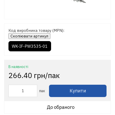
Код виробника товару (MPN):
Скопіювати артикул
WK-IF-PW3535-01
В наявності
266.40 грн/пак
Купити
пак
До обраного