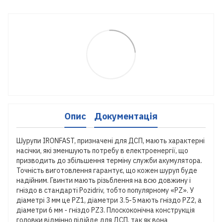
Опис
Документація
Шурупи IRONFAST, призначені для ДСП, мають характерні
насічки, які зменшують потребу в електроенергії, що
призводить до збільшення терміну служби акумулятора.
Точність виготовлення гарантує, що кожен шуруп буде
надійним. Гвинти мають різьблення на всю довжину і
гніздо в стандарті Pozidriv, тобто популярному «PZ». У
діаметрі 3 мм це PZ1, діаметри 3.5-5 мають гніздо PZ2, а
діаметри 6 мм - гніздо PZ3. Плоскоконічна конструкція
головки відмінно підійде для ДСП, так як вона