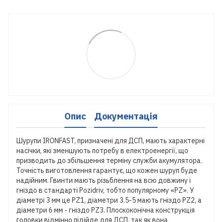
Опис
Документація
Шурупи IRONFAST, призначені для ДСП, мають характерні
насічки, які зменшують потребу в електроенергії, що
призводить до збільшення терміну служби акумулятора.
Точність виготовлення гарантує, що кожен шуруп буде
надійним. Гвинти мають різьблення на всю довжину і
гніздо в стандарті Pozidriv, тобто популярному «PZ». У
діаметрі 3 мм це PZ1, діаметри 3.5-5 мають гніздо PZ2, а
діаметри 6 мм - гніздо PZ3. Плоскоконічна конструкція
головки відмінно підійде для ДСП, так як вона