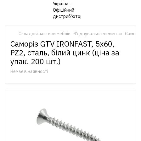
Складові частини меблів
З'єднувальні елементи
Саморіз
Саморіз GTV IRONFAST, 5x60,
PZ2, сталь, білий цинк (ціна за
упак. 200 шт.)
Немає в наявності