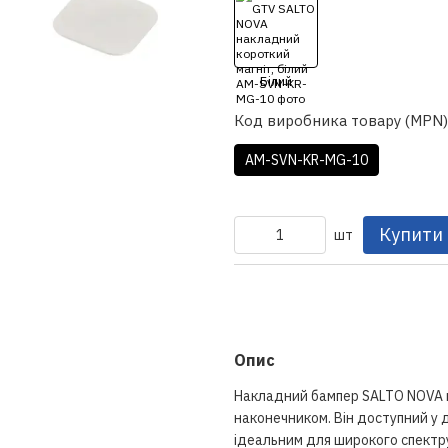
Код виробника товару (MPN)
AM-SVN-KR-MG-10
Купити
шт
Опис
Накладний бампер SALTO NOVA ви
наконечником. Він доступний у 
ідеальним для широкого спектру