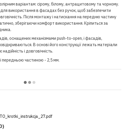
лірним варіантам: сірому, білому, антрацитовому та чорному.
 для використання в фасадах без ручок, щоб забезпечити
овговічність. Після монтажу і натискання на передню частину
тично, зберігаючи комфорт використання. Кріпиться за
дника.
дів, оснащених механізмами push-to-open, і фасадів,
овідкриваються. В основі його конструкції лежать матеріали
 надійність і довговічність.
і передньою частиною - 2,5 мм.
_krotki_instrukcja_27.pdf
D)