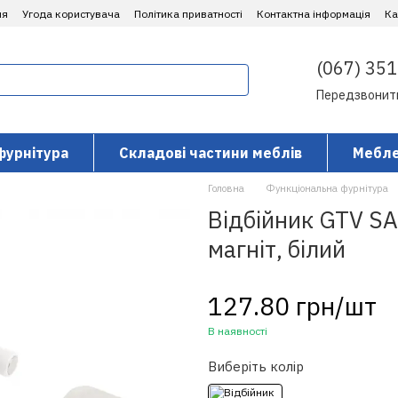
ня
Угода користувача
Політика приватності
Контактна інформація
​К
(067) 351
Передзвонит
фурнітура
Складові частини меблів
Мебле
Головна
Функціональна фурнітура
Відбійник GTV S
магніт, білий
127.80 грн/шт
В наявності
Виберіть колір