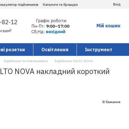
Вхід
алькулятор підйомників
Каталоги та брошури
Графік роботи:
-82-12
Мій кошик
Пн-Пт:
9:00–17:00
и вам?
Сб,Нд:
вихідний
ві розетки
Освітлення
Інструмент
Відбійники та сповільнювачі
Відбійники SALTO NOVA
ALTO NOVA накладний короткий
В бажання