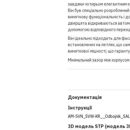
завдяки чотирьом елегантним ко
Він був спеціально розроблений
виняткову функціональність і д
дверцята відкриваються автома
допомогою відповідного перехі
Він ідеально підходить для фаса
встановлених на петлях, що сам
виняткової міцності, що гарантує
Мінімальний зазор між корпусом 
Документація
Інструкції
AM-SVN_SVW-KR__Odbojnik_SALTO
3D модель STP (модель 3