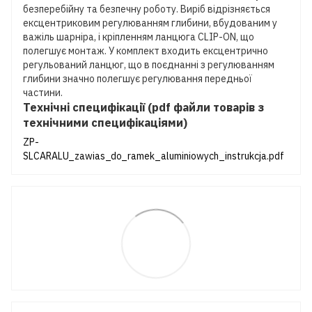
безперебійну та безпечну роботу. Виріб відрізняється
ексцентриковим регулюванням глибини, вбудованим у
важіль шарніра, і кріпленням ланцюга CLIP-ON, що
полегшує монтаж. У комплект входить ексцентрично
регульований ланцюг, що в поєднанні з регулюванням
глибини значно полегшує регулювання передньої
частини.
Технічні специфікації (pdf файли товарів з
технічними специфікаціями)
ZP-
SLCARALU_zawias_do_ramek_aluminiowych_instrukcja.pdf