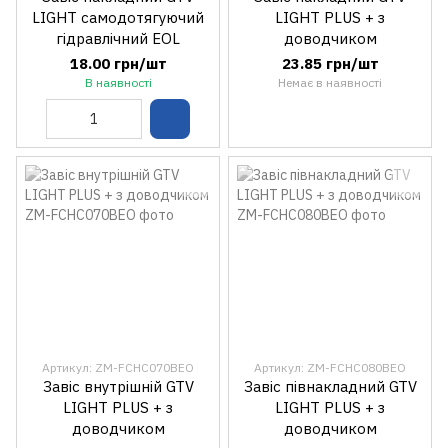
LIGHT самодотягуючий
LIGHT PLUS + з
гідравлічний EOL
доводчиком
18.00 грн/шт
23.85 грн/шт
В наявності
Немає в наявності
Артикул: ZM-FCHC070BEO
Артикул: ZM-FCHC080BEO
Завіс внутрішній GTV
Завіс півнакладний GTV
LIGHT PLUS + з
LIGHT PLUS + з
доводчиком
доводчиком