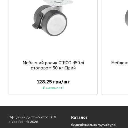
Меблевий ролик CIRCO d50 зі
Меблеви
стопором 50 кг Сірий
128.25 грн/шт
В наявності
Офіційний дистриб'ютор GTV
Каталог
в Україні - © 2026
Функціональна фурнітура