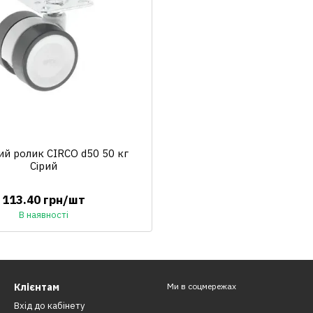
й ролик CIRCO d50 50 кг
Сірий
113.40 грн/шт
В наявності
Клієнтам
Ми в соцмережах
Вхід до кабінету