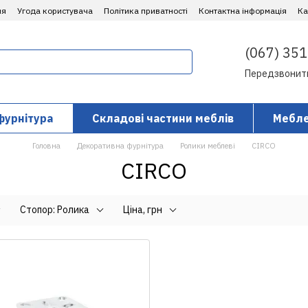
ня
Угода користувача
Політика приватності
Контактна інформація
​К
(067) 351
Передзвонит
фурнітура
Складові частини меблів
Мебле
Головна
Декоративна фурнітура
Ролики меблеві
CIRCO
CIRCO
Стопор: Ролика
Ціна, грн