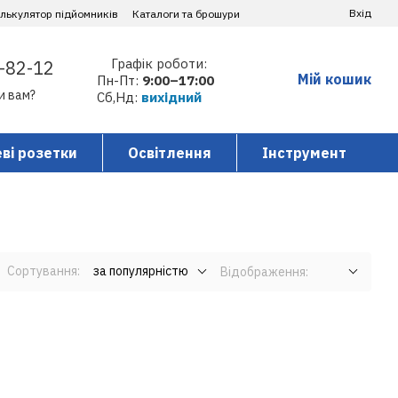
Вхід
алькулятор підйомників
Каталоги та брошури
Графік роботи:
-82-12
Мій кошик
Пн-Пт:
9:00–17:00
и вам?
Сб,Нд:
вихідний
ві розетки
Освітлення
Інструмент
Сортування:
за популярністю
Відображення: