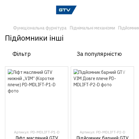
Функціональна фурнітура
Піднімальні механізми
Підйомник
Підйомники інші
Фільтр
За популярністю
Артикул: PD-MDLIFT-P1-D
Артикул: PD-MDLIFT-P2-D
Ліфт масляний GTV
Підйомник барний GTV