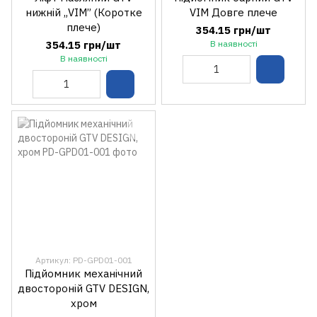
нижній „VIM” (Коротке
VIM Довге плече
плече)
354.15 грн/шт
354.15 грн/шт
В наявності
В наявності
Артикул: PD-GPD01-001
Підйомник механічний
двостороній GTV DESIGN,
хром