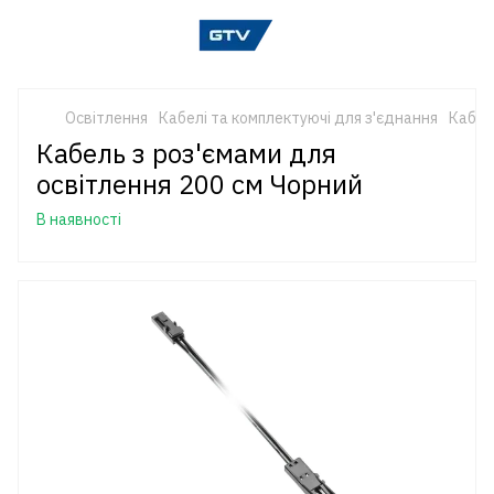
Освітлення
Кабелі та комплектуючі для з'єднання
Кабел
Кабель з роз'ємами для
освітлення 200 см Чорний
В наявності