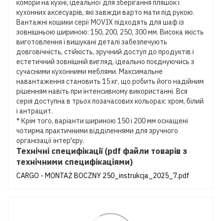
комори на кухні, ідеальної для зберігання пляшок і
кухонних аксесуарів, які завжди варто мати під рукою.
Вантажні кошики серії MOVIX підходять для шаф із
зовнішньою шириною: 150, 200, 250, 300 мм. Висока якість
виготовлення і вишукані деталі забезпечують
довговічність, стійкість, зручний доступ до продуктів і
естетичний зовнішній вигляд, ідеально поєднуючись з
сучасними кухонними меблями. Максимальне
навантаження становить 15 кг, що робить його надійним
рішенням навіть при інтенсивному використанні. Вся
серія доступна в трьох позачасових кольорах: хром, білий
і антрацит.
* Крім того, варіанти шириною 150 і 200 мм оснащені
чотирма практичними відділеннями для зручного
організації інтер'єру.
Технічні специфікації (pdf файли товарів з
технічними специфікаціями)
CARGO - MONTAŻ BOCZNY 250_instrukcja_2025_7.pdf