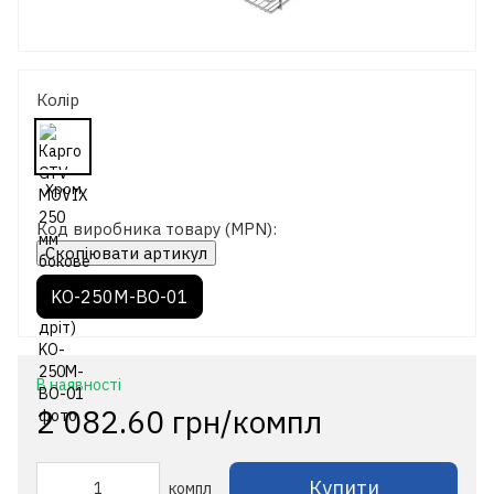
Колір
Код виробника товару (MPN):
Скопіювати артикул
KO-250M-BO-01
В наявності
2 082.60 грн/компл
Купити
компл