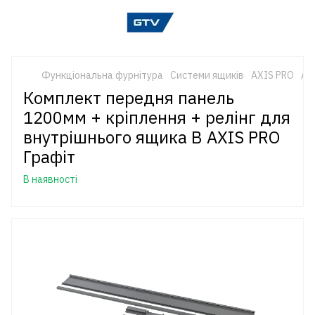
Функціональна фурнітура
Системи ящиків
AXIS PRO
AX
Комплект передня панель
1200мм + кріплення + релінг для
внутрішнього ящика B AXIS PRO
Графіт
В наявності