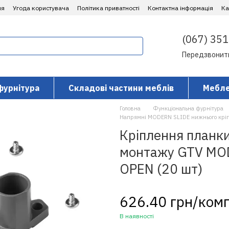
ня
Угода користувача
Політика приватності
Контактна інформація
​К
(067) 351
Передзвонит
фурнітура
Складові частини меблів
Мебле
Головна
Функціональна фурнітура
Напрямні MODERN SLIDE нижнього кріп
Кріплення планк
монтажу GTV MO
OPEN (20 шт)
626.40 грн/ком
В наявності