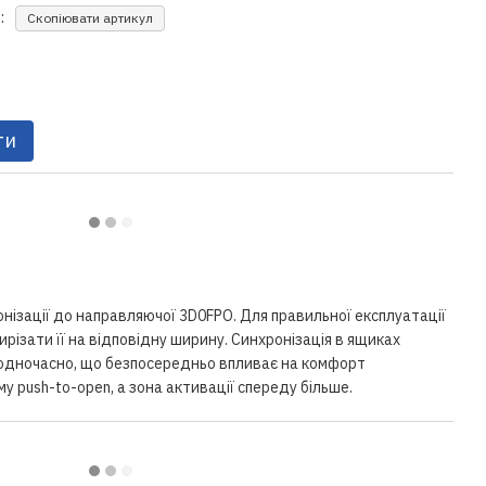
:
Скопіювати артикул
ти
нізації до направляючої 3D0FPO. Для правильної експлуатації
ирізати її на відповідну ширину. Синхронізація в ящиках
к одночасно, що безпосередньо впливає на комфорт
му push-to-open, а зона активації спереду більше.