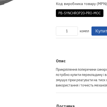
Код виробника товару (MPN)
PB-SYNCHROP20-PRO-MOC
Купи
компл
Опис
Прикріплення поперечини синхро
потрібно купити перекладину і в
змушує гірки реагувати на тис
використання і точність механіз
Доставка