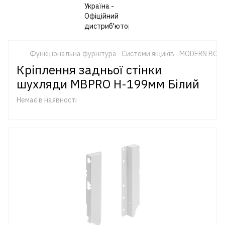
Функціональна фурнітура
Системи ящиків
MODERN BOX 
Кріплення задньої стінки
шухляди MBPRO H-199мм Білий
Немає в наявності