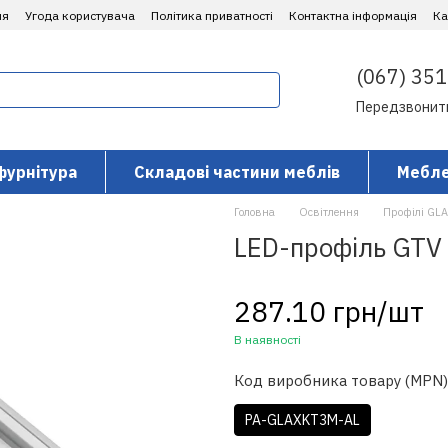
ня
Угода користувача
Політика приватності
Контактна інформація
​К
(067) 351
Передзвонит
фурнітура
Складові частини меблів
Мебле
Головна
Освітлення
Профілі GL
LED-профіль GTV
287.10 грн/шт
В наявності
Код виробника товару (MPN)
PA-GLAXKT3M-AL