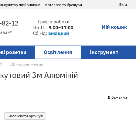
Вхід
алькулятор підйомників
Каталоги та брошури
Графік роботи:
-82-12
Мій кошик
Пн-Пт:
9:00–17:00
и вам?
Сб,Нд:
вихідний
ві розетки
Освітлення
Інструмент
AX
LED-профіль кутовий
 кутовий 3м Алюміній
В бажання
:
Скопіювати артикул