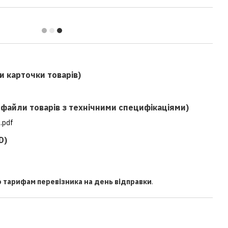
и карточки товарів)
f файли товарів з технічними специфікаціями)
.pdf
D)
о тарифам перевізника на день відправки
.