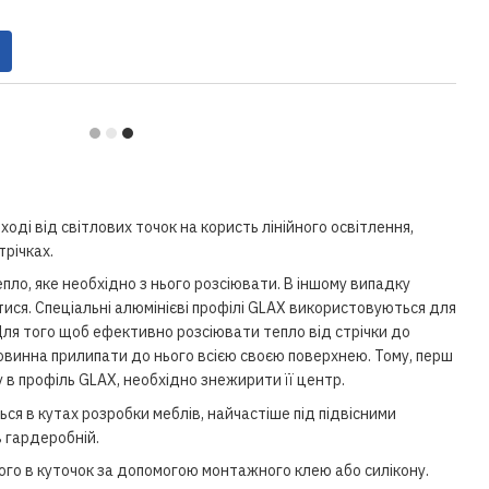
ході від світлових точок на користь лінійного освітлення,
трічках.
епло, яке необхідно з нього розсіювати. В іншому випадку
ися. Спеціальні алюмінієві профілі GLAX використовуються для
 Для того щоб ефективно розсіювати тепло від стрічки до
повинна прилипати до нього всією своєю поверхнею. Тому, перш
у в профіль GLAX, необхідно знежирити її центр.
ся в кутах розробки меблів, найчастіше під підвісними
в гардеробній.
ого в куточок за допомогою монтажного клею або силікону.