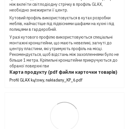
ніж вклеїти світлодіодну стрічку в профіль GLAX,
необхідно знежирити її центр.
Кутовий профіль використовується в кутах розробки
меблів, найчастіше під підвісними шафами на кухні і під
полицями в гардеробній.
У разі кутового профілю використовуються спеціальні
монтажні кронштейни, що мають невеликі, загнуті до
центру пластини, які утримують профіль на місці.
Рекомендується, щоб відстань між захопленнями було не
більше 1 метра. Кріпильні кронштейни прикручуються до
обраної поверхні гви
Карта продукту (pdf файли карточки товарів)
Profil GLAX kątowy, nakładany_KP_6.pdf