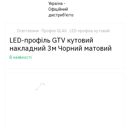
Освітлення
Профілі GLAX
LED-профіль кутовий
LED-профіль GTV кутовий
накладний 3м Чорний матовий
В наявності