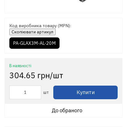
Код виробника товару (MPN):
Скопіювати артикул
PA-GLAX3M-AL-20M
В наявності
304.65 грн/шт
Купити
шт
До обраного