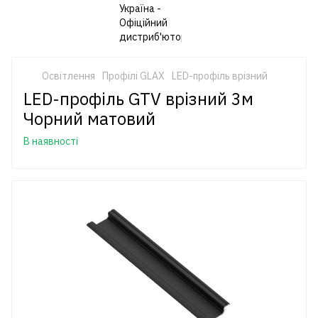
Освітлення
Профілі GLAX
LED-профіль врізний
LED-профіль GTV врізний 3м
Чорний матовий
В наявності