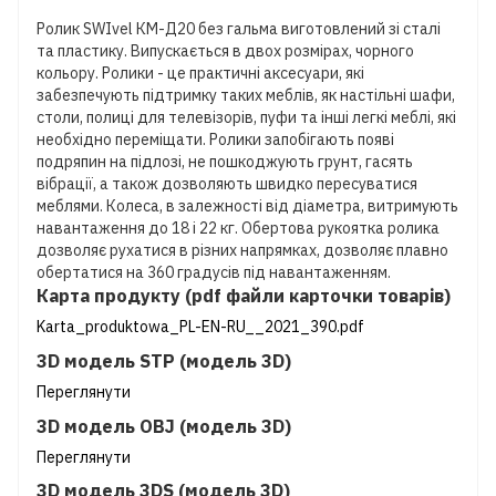
Ролик SWIvel КМ-Д20 без гальма виготовлений зі сталі
та пластику. Випускається в двох розмірах, чорного
кольору. Ролики - це практичні аксесуари, які
забезпечують підтримку таких меблів, як настільні шафи,
столи, полиці для телевізорів, пуфи та інші легкі меблі, які
необхідно переміщати. Ролики запобігають появі
подряпин на підлозі, не пошкоджують грунт, гасять
вібрації, а також дозволяють швидко пересуватися
меблями. Колеса, в залежності від діаметра, витримують
навантаження до 18 і 22 кг. Обертова рукоятка ролика
дозволяє рухатися в різних напрямках, дозволяє плавно
обертатися на 360 градусів під навантаженням.
Карта продукту (pdf файли карточки товарів)
Karta_produktowa_PL-EN-RU__2021_390.pdf
3D модель STP (модель 3D)
Переглянути
3D модель OBJ (модель 3D)
Переглянути
3D модель 3DS (модель 3D)