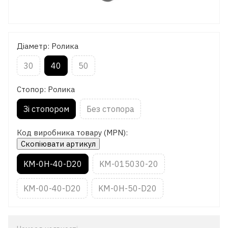
Діаметр: Ролика
30
40
50
Стопор: Ролика
Зі стопором
Без стопора
Код виробника товару (MPN):
Скопіювати артикул
KM-0H-40-D20
KM-015030-20
KM-00-40-D20
KM-0H-50-D20