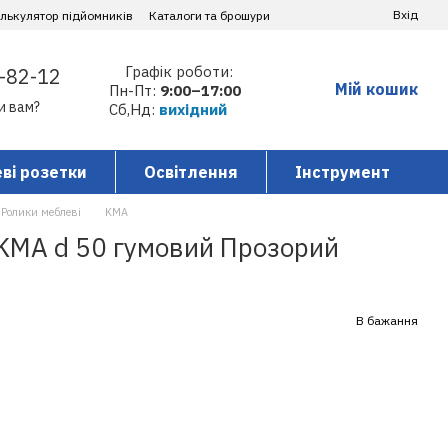
Вхід
алькулятор підйомників
Каталоги та брошури
Графік роботи:
-82-12
Мій кошик
Пн-Пт:
9:00–17:00
и вам?
Сб,Нд:
вихідний
ві розетки
Освітлення
Інструмент
Ролики меблеві
KMA
KMA d 50 гумовий Прозорий
В бажання