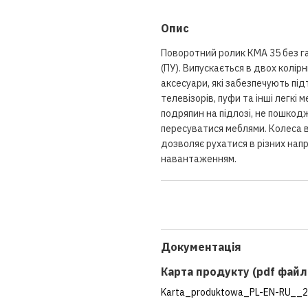
Опис
Поворотний ролик КМА 35 без гал
(ПУ). Випускається в двох колір
аксесуари, які забезпечують під
телевізорів, пуфи та інші легкі 
подряпин на підлозі, не пошкод
пересуватися меблями. Колеса 
дозволяє рухатися в різних нап
навантаженням.
Документація
Карта продукту (pdf файл
Karta_produktowa_PL-EN-RU__2