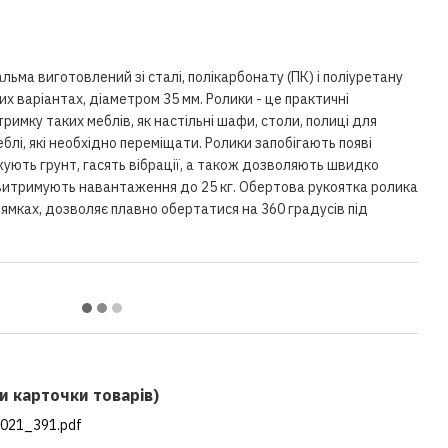
ьма виготовлений зі сталі, полікарбонату (ПК) і поліуретану
них варіантах, діаметром 35 мм. Ролики - це практичні
тримку таких меблів, як настільні шафи, столи, полиці для
меблі, які необхідно переміщати. Ролики запобігають появі
жують грунт, гасять вібрації, а також дозволяють швидко
витримують навантаження до 25 кг. Обертова рукоятка ролика
рямках, дозволяє плавно обертатися на 360 градусів під
и карточки товарів)
021_391.pdf