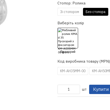
Стопор: Ролика
Зі стопором
Без стопора
Виберіть колір
Код виробника товару (MPN)
KM-AH35MM-00
KM-AH50M
Купити
шт