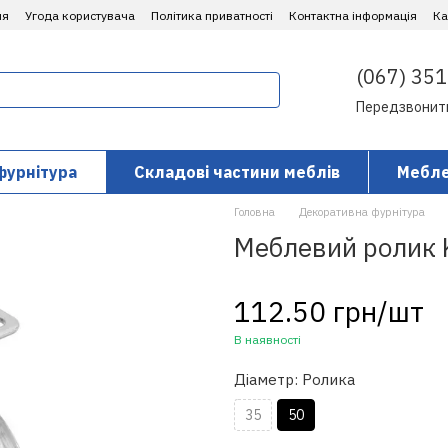
ня
Угода користувача
Політика приватності
Контактна інформація
​К
(067) 351
Передзвонит
фурнітура
Складові частини меблів
Мебле
Головна
Декоративна фурнітура
Меблевий ролик 
112.50 грн/шт
В наявності
Діаметр: Ролика
35
50