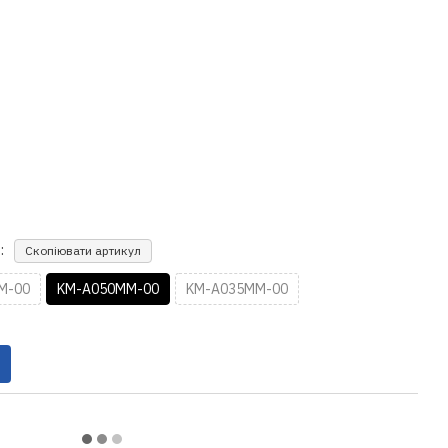
:
Скопіювати артикул
M-00
KM-A050MM-00
KM-A035MM-00