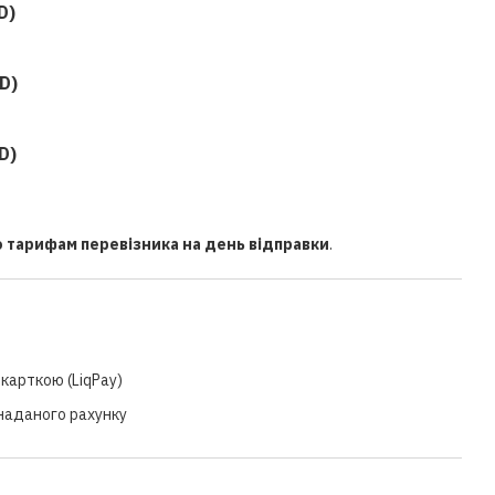
D)
D)
D)
о тарифам перевізника на день відправки
.
карткою (LiqPay)
 наданого рахунку