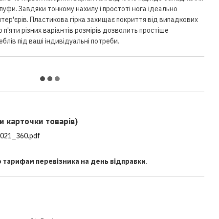
, пуфи. Завдяки тонкому нахилу і простоті нога ідеально
нтер'єрів. Пластикова гірка захищає покриття від випадкових
п'яти різних варіантів розмірів дозволить простіше
лів під ваші індивідуальні потреби.
и карточки товарів)
021_360.pdf
о тарифам перевізника на день відправки
.