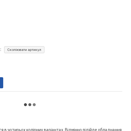
:
Скопіювати артикул
ься в чотирьох колірних варіантах. Відмінно підійде обладнання