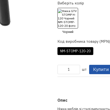
Виберіть колір
Код виробника товару (MPN)
NM-STOMP-120-20
Купити
шт
Опис
Ніжка меблів зі сталі випускаєт