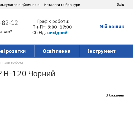
Вхід
алькулятор підйомників
Каталоги та брошури
Графік роботи:
-82-12
Мій кошик
Пн-Пт:
9:00–17:00
и вам?
Сб,Нд:
вихідний
ві розетки
Освітлення
Інструмент
Ніжки меблеві
P H-120 Чорний
В бажання