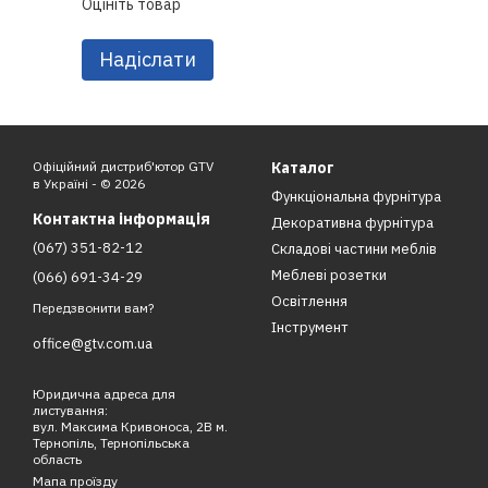
Оцініть товар
Надіслати
Офіційний дистриб'ютор GTV
Каталог
в Україні - © 2026
Функціональна фурнітура
Контактна інформація
Декоративна фурнітура
(067) 351-82-12
Складові частини меблів
Меблеві розетки
(066) 691-34-29
Освітлення
Передзвонити вам?
Інструмент
office@gtv.com.ua
Юридична адреса для
листування:
вул. Максима Кривоноса, 2В м.
Тернопіль, Тернопільська
область
Мапа проїзду