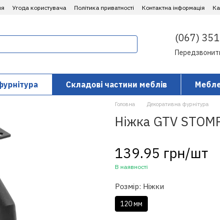
ня
Угода користувача
Політика приватності
Контактна інформація
​К
(067) 351
Передзвонит
фурнітура
Складові частини меблів
Мебле
Головна
Декоративна фурнітура
Ніжка GTV STOM
139.95 грн/шт
В наявності
Розмір: Ніжки
120 мм