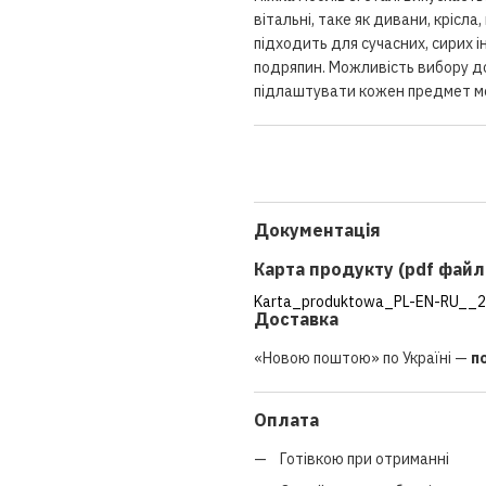
вітальні, таке як дивани, крісла
підходить для сучасних, сирих і
подряпин. Можливість вибору до 
підлаштувати кожен предмет меб
Документація
Карта продукту (pdf файл
Karta_produktowa_PL-EN-RU__2
Доставка
«Новою поштою» по Україні —
п
Оплата
Готівкою при отриманні