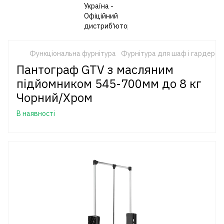
Функціональна фурнітура
Фурнітура для шаф і гардероб
Пантограф GTV з масляним
підйомником 545-700мм до 8 кг
Чорний/Хром
В наявності