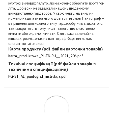
курток і зимових пальто, які ми хочемо зберігати протягом
літа, щоб вони не заважали нашому щоденному
використанню гардероба. У свою чергу, на зиму ми
можемо надягати на нього довгі, літні сукні. Пантограф –
це рішення для кожного типу гардеробу – як відкритого,
так і закритого, в тому числі і такого, що є частиною
кімнати або окремої кімнати. Одяг, виставлений на
вішаках, розміщених на пантограф-барі, виглядає
елегантно і зі смаком.
Карта продукту (pdf файли карточки товарів)
Karta_produktowa_PL-EN-RU__2021_206.pdf
Технічні специфікації (pdf файли товарів з
технічними специфікаціями)
PG-ST_AL_pantograf_instrukcja.pdf