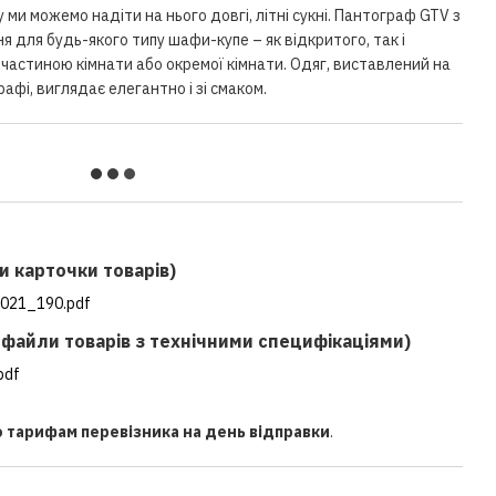
у ми можемо надіти на нього довгі, літні сукні. Пантограф GTV з
я для будь-якого типу шафи-купе – як відкритого, так і
 частиною кімнати або окремої кімнати. Одяг, виставлений на
афі, виглядає елегантно і зі смаком.
и карточки товарів)
021_190.pdf
f файли товарів з технічними специфікаціями)
pdf
о тарифам перевізника на день відправки
.