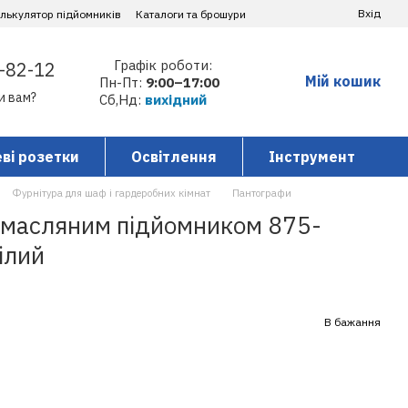
Вхід
алькулятор підйомників
Каталоги та брошури
Графік роботи:
-82-12
Мій кошик
Пн-Пт:
9:00–17:00
и вам?
Сб,Нд:
вихідний
ві розетки
Освітлення
Інструмент
Фурнітура для шаф і гардеробних кімнат
Пантографи
 масляним підйомником 875-
ілий
В бажання