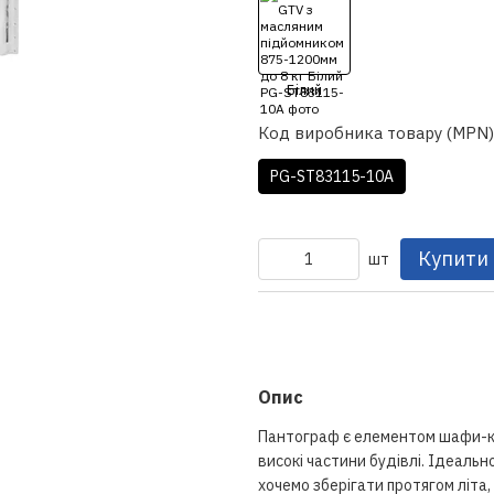
Код виробника товару (MPN)
PG-ST83115-10A
Купити
шт
Опис
Пантограф є елементом шафи-ку
високі частини будівлі. Ідеально
хочемо зберігати протягом літ