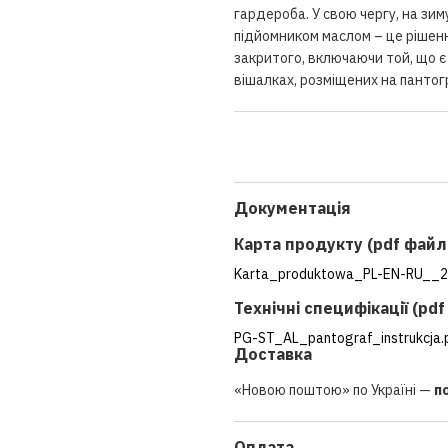
гардероба. У свою чергу, на зим
підйомником маслом – це рішенн
закритого, включаючи той, що є
вішалках, розміщених на пантогр
Документація
Карта продукту (pdf файл
Karta_produktowa_PL-EN-RU__2
Технічні специфікації (pd
PG-ST_AL_pantograf_instrukcja.
Доставка
«Новою поштою» по Україні —
п
Оплата