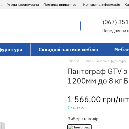
ня
Угода користувача
Політика приватності
Контактна інформація
​К
(067) 351
Передзвонит
фурнітура
Складові частини меблів
Мебле
Головна
Функціональна фурнітура
Пантограф GTV з
1200мм до 8 кг Б
1 566.00 грн/шт
В наявності
Виберіть колір