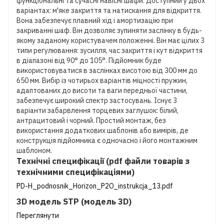
функціональні та сучасні навісні шафи. Доступний у двох
варіантах: м'яке закриття та натискання для відкриття.
Вона забезпечує плавний хід і амортизацію при
закриванні шаф. Він дозволяє зупиняти заслінку в будь-
якому заданому користувачем положенні. Він має цілих 3
типи регулювання: зусилля, час закриття і кут відкриття
в діапазоні від 90° до 105°. Підйомник буде
використовуватися в заслінках висотою від 300 мм до
650 мм. Вибір із чотирьох варіантів міцності пружин,
адаптованих до висоти та ваги передньої частини,
забезпечує широкий спектр застосувань. Існує 3
варіанти забарвлення торцевих заглушок: білий,
антрацитовий і чорний. Простий монтаж, без
використання додаткових шаблонів або вимірів, де
конструкція підйомника є одночасно і його монтажним
шаблоном.
Технічні специфікації (pdf файли товарів з
технічними специфікаціями)
PD-H_podnosnik_Horizon_P2O_instrukcja_13.pdf
3D модель STP (модель 3D)
Переглянути