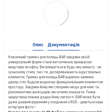
Опис
Документація
Класичний тримач для полиць BAR завдяки своїй
універсальній формі стане витонченою прикрасою
квартири чи офісу. Він впишеться в будь-яку кімнату - як
сучасному стилі, так і те, де переважають індустріальні
елементи. Тримач для полиць BAR відмінно замінює
декор стін, будучи водночас функціональним елементом
простору. Завдяки йому ми створимо місце для книг та
різноманітних аксесуарів, які хочемо показати. Тонка
закруглена планка додає йому легкості. BAR може бути
дуже цікавим рішенням у поєднанні з ROD - дивіться наші
інтер’єрні фото !