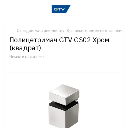
Складові частини меблів
Кріпильні елементи для полиць
Полицетримач GTV GS02 Хром
(квадрат)
Немає в наявності