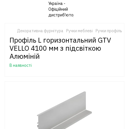
Декоративна фурнітура
Ручки меблеві
Ручки профіль
V
Профіль L горизонтальний GTV
VELLO 4100 мм з підсвіткою
Алюміній
В наявності