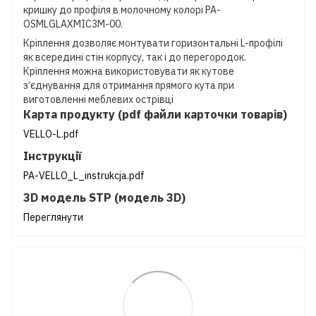
кришку до профіля в молочному колорі PA-
OSMLGLAXMIC3M-00.
Кріплення дозволяє монтувати горизонтальні L-профілі
як всередині стін корпусу, так і до перегородок.
Кріплення можна використовувати як кутове
з’єднування для отримання прямого кута при
виготовленні меблевих острівці
Карта продукту (pdf файли карточки товарів)
VELLO-L.pdf
Інструкції
PA-VELLO_L_instrukcja.pdf
3D модель STP (модель 3D)
Переглянути