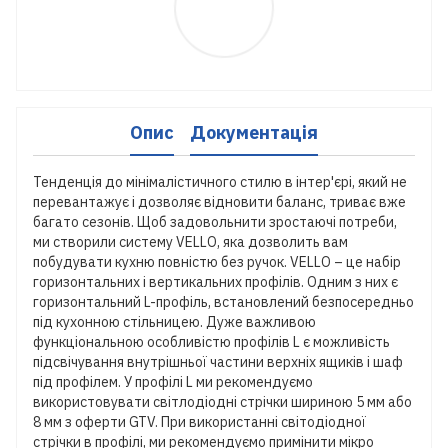
Опис
Документація
Тенденція до мінімалістичного стилю в інтер'єрі, який не
перевантажує і дозволяє відновити баланс, триває вже
багато сезонів. Щоб задовольнити зростаючі потреби,
ми створили систему VELLO, яка дозволить вам
побудувати кухню повністю без ручок. VELLO – це набір
горизонтальних і вертикальних профілів. Одним з них є
горизонтальний L-профіль, встановлений безпосередньо
під кухонною стільницею. Дуже важливою
функціональною особливістю профілів L є можливість
підсвічування внутрішньої частини верхніх ящиків і шаф
під профілем. У профілі L ми рекомендуємо
використовувати світлодіодні стрічки шириною 5 мм або
8 мм з оферти GTV. При використанні світодіодної
стрічки в профілі, ми рекомендуємо примінити мікро