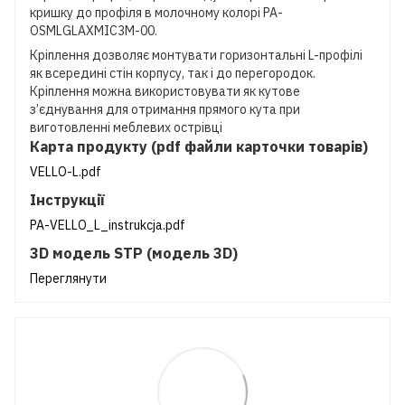
кришку до профіля в молочному колорі PA-
OSMLGLAXMIC3M-00.
Кріплення дозволяє монтувати горизонтальні L-профілі
як всередині стін корпусу, так і до перегородок.
Кріплення можна використовувати як кутове
з’єднування для отримання прямого кута при
виготовленні меблевих острівці
Карта продукту (pdf файли карточки товарів)
VELLO-L.pdf
Інструкції
PA-VELLO_L_instrukcja.pdf
3D модель STP (модель 3D)
Переглянути