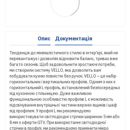
Опис
Документація
Тенденція до мінімалістичного стилю в інтер'єрі, який не
перевантажує і дозволяє відновити баланс, триває вже
багато сезонів. Щоб задовольнити зростаючі потреби,
ми створили систему VELLO, яка дозволить вам
побудувати кухню повністю без ручок. VELLO – це набір
горизонтальних і вертикальних профілів. Одним з них є
горизонтальний L-профіль, встановлений безпосередньо
під кухонною стільницею. Дуже важливою
функціональною особливістю профілів L є можливість
підсвічування внутрішньої частини верхніх ящиків і шаф
під профілем. У профілі L ми рекомендуємо
використовувати світлодіодні стрічки шириною 5 мм або
8 мм з оферти GTV. При використанні світодіодної
стрічки в профілі, ми рекомендуємо примінити мікро