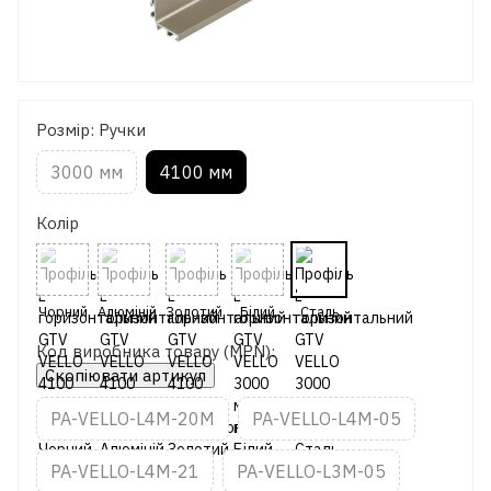
Розмір: Ручки
3000 мм
4100 мм
Колір
Код виробника товару (MPN):
Скопіювати артикул
PA-VELLO-L4M-20M
PA-VELLO-L4M-05
PA-VELLO-L4M-21
PA-VELLO-L3M-05