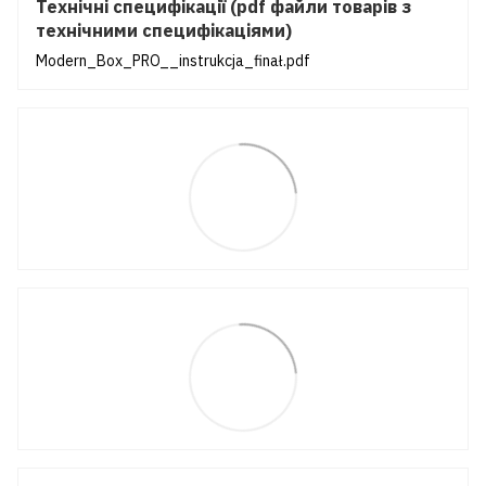
Технічні специфікації (pdf файли товарів з
технічними специфікаціями)
Modern_Box_PRO__instrukcja_finał.pdf