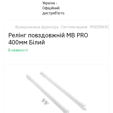
Функціональна фурнітура
Системи ящиків
MODERN BOX 
Релінг повздовжній MB PRO
400мм Білий
В наявності