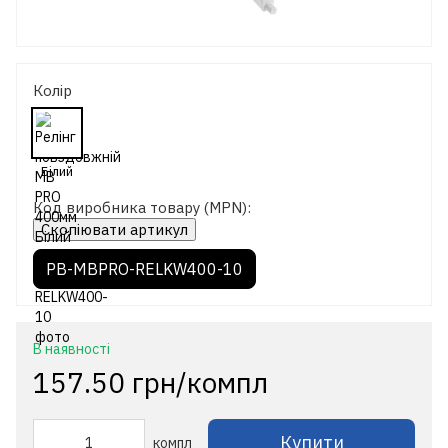
Колір
Код виробника товару (MPN):
Скопіювати артикул
PB-MBPRO-RELKW400-10
В наявності
157.50 грн/компл
Купити
компл