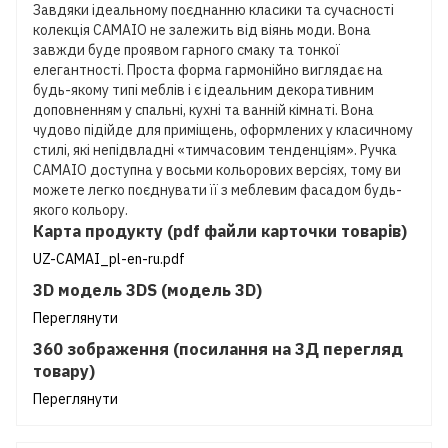
Завдяки ідеальному поєднанню класики та сучасності
колекція CAMAIO не залежить від віянь моди. Вона
завжди буде проявом гарного смаку та тонкої
елегантності. Проста форма гармонійно виглядає на
будь-якому типі меблів і є ідеальним декоративним
доповненням у спальні, кухні та ванній кімнаті. Вона
чудово підійде для приміщень, оформлених у класичному
стилі, які непідвладні «тимчасовим тенденціям». Ручка
CAMAIO доступна у восьми кольорових версіях, тому ви
можете легко поєднувати її з меблевим фасадом будь-
якого кольору.
Карта продукту (pdf файли карточки товарів)
UZ-CAMAI_pl-en-ru.pdf
3D модель 3DS (модель 3D)
Переглянути
360 зображення (посилання на 3Д перегляд
товару)
Переглянути