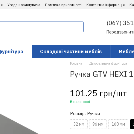
ня
Угода користувача
Політика приватності
Контактна інформація
​К
(067) 351
Передзвонит
фурнітура
Складові частини меблів
Мебле
Головна
Декоративна фурнітура
Ручка GTV HEXI 1
101.25 грн/шт
В наявності
Розмір: Ручки
32 мм
96 мм
160 мм