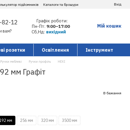
Вхід
алькулятор підйомників
Каталоги та брошури
Графік роботи:
-82-12
Мій кошик
Пн-Пт:
9:00–17:00
и вам?
Сб,Нд:
вихідний
ві розетки
Освітлення
Інструмент
Ручки меблеві
Ручки профіль
HEXI
92 мм Графіт
В бажання
192 мм
256 мм
320 мм
3500 мм