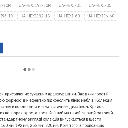
2-10M
UA-HEXI192-20M
UA-HEXI-01
UA-HEXI-05
I96-18
UA-HEXI192-18
UA-HEXI-60
UA-HEXI96-60
чок, присвячених сучасним аранжуванням. Завдяки простій,
ою формою, він ефектно підкреслить лінію меблів. Колекція
ання в поєднанні з мінімалістичним дизайном. Крайові
их кольорах: хром, алюміній, білий матовий, чорний матовий,
 стандартному вигляді колекція випускається в шести
 160 мм, 192 мм, 256 мм і 320 мм. Крім того, в пропозицію