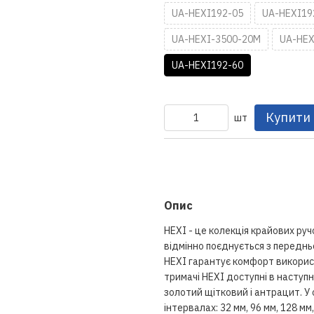
UA-HEXI192-05
UA-HEXI19
UA-HEXI-3500-20M
UA-HEX
UA-HEXI192-60
Купити
шт
Опис
HEXI - це колекція крайових ру
відмінно поєднується з переднь
HEXI гарантує комфорт використ
тримачі HEXI доступні в наступн
золотий щітковий і антрацит. У
інтервалах: 32 мм, 96 мм, 128 мм,