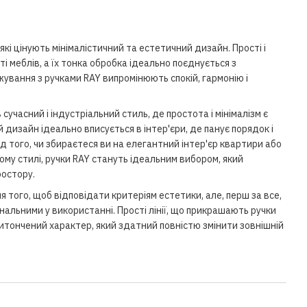
які цінують мінімалістичний та естетичний дизайн. Прості і
ті меблів, а їх тонка обробка ідеально поєднується з
вання з ручками RAY випромінюють спокій, гармонію і
сучасний і індустріальний стиль, де простота і мінімалізм є
дизайн ідеально вписується в інтер'єри, де панує порядок і
д того, чи збираєтеся ви на елегантний інтер'єр квартири або
ому стилі, ручки RAY стануть ідеальним вибором, який
ростору.
 того, щоб відповідати критеріям естетики, але, перш за все,
нальними у використанні. Прості лінії, що прикрашають ручки
витончений характер, який здатний повністю змінити зовнішній