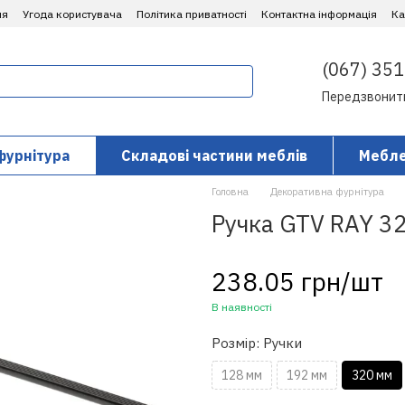
ня
Угода користувача
Політика приватності
Контактна інформація
​К
(067) 351
Передзвонит
фурнітура
Складові частини меблів
Мебле
Головна
Декоративна фурнітура
Ручка GTV RAY 3
238.05 грн/шт
В наявності
Розмір: Ручки
128 мм
192 мм
320 мм