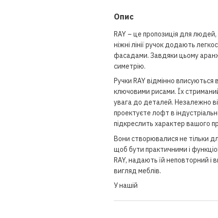
Опис
RAY – це пропозиція для людей, 
ніжні лінії ручок додають легкос
фасадами. Завдяки цьому аранжу
симетрію.
Ручки RAY відмінно вписуються в 
ключовими рисами. Їх стриманий 
увага до деталей. Незалежно ві
проектуєте лофт в індустріальн
підкреслить характер вашого п
Вони створювалися не тільки для
щоб бути практичними і функціо
RAY, надають їй неповторний і 
вигляд меблів.
У нашій