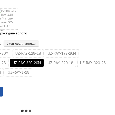
:
Скопіювати артикул
8-20M
UZ-RAY-128-18
UZ-RAY-192-20M
-25
UZ-RAY-320-20M
UZ-RAY-320-18
UZ-RAY-320-25
M
GZ-RAY-1-18