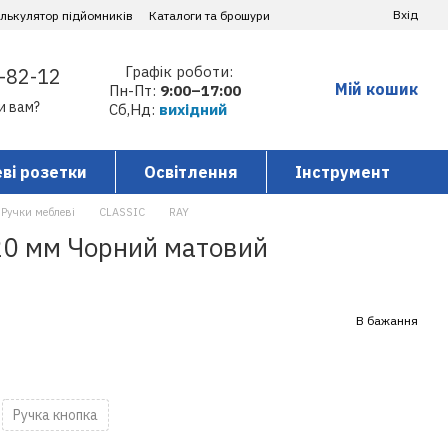
Вхід
алькулятор підйомників
Каталоги та брошури
Графік роботи:
-82-12
Мій кошик
Пн-Пт:
9:00–17:00
и вам?
Сб,Нд:
вихідний
ві розетки
Освітлення
Інструмент
Ручки меблеві
CLASSIC
RAY
20 мм Чорний матовий
В бажання
Ручка кнопка