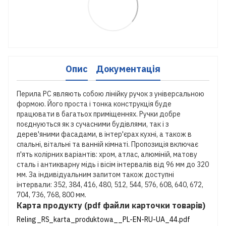
Опис
Документація
Перила РС являють собою лінійку ручок з універсальною
формою. Його проста і тонка конструкція буде
працювати в багатьох приміщеннях. Ручки добре
поєднуються як з сучасними будівлями, так і з
дерев'яними фасадами, в інтер'єрах кухні, а також в
спальні, вітальні та ванній кімнаті. Пропозиція включає
п'ять колірних варіантів: хром, атлас, алюміній, матову
сталь і антикварну мідь і вісім інтервалів від 96 мм до 320
мм. За індивідуальним запитом також доступні
інтервали: 352, 384, 416, 480, 512, 544, 576, 608, 640, 672,
704, 736, 768, 800 мм.
Карта продукту (pdf файли карточки товарів)
Reling_RS_karta_produktowa__PL-EN-RU-UA_44.pdf