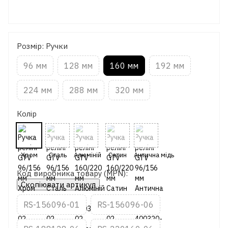
Розмір: Ручки
96 мм
128 мм
160 мм
192 мм
224 мм
288 мм
320 мм
Колір
Код виробника товару (MPN):
Скопіювати артикул
RS-156096-01
RS-156096-06