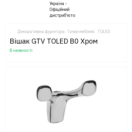
Декоративна фурнітура
Гачки меблеві
TOLED
Вішак GTV TOLED B0 Хром
В наявності