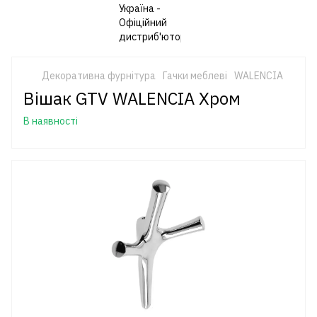
Декоративна фурнітура
Гачки меблеві
WALENCIA
Вішак GTV WALENCIA Хром
В наявності