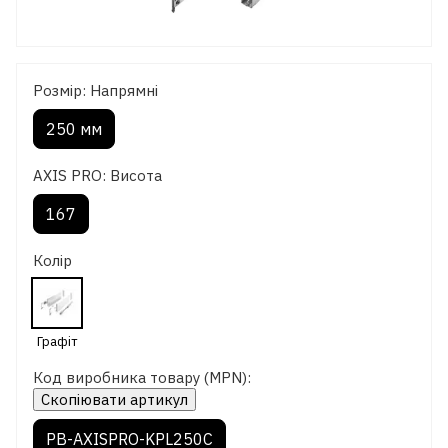
Розмір: Напрямні
250 мм
AXIS PRO: Висота
167
Колір
Код виробника товару (MPN):
Скопіювати артикул
PB-AXISPRO-KPL250C