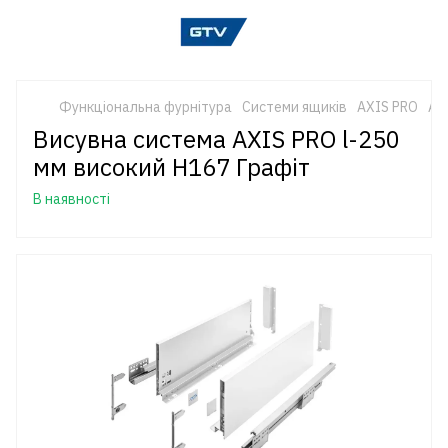
Функціональна фурнітура
Системи ящиків
AXIS PRO
AX
Висувна система AXIS PRO l-250
мм високий H167 Графіт
В наявності