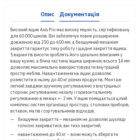
Опис
Документація
Високий ящик Axis Pro має високу міцність, сертифіковану
для 60 000 циклів. Він забезпечує повне розширення
довжиною від 250 до 600 мм, а безшумний механізм
закриття гарантує тиху роботу і щадне закриття ящика.
5 варіантів висоти зроблять його ідеально вписаним у
вашу кухню, а бічна частина ящика шириною всього 14 мм
дозволяє максимально використовувати внутрішній
простір меблів. Навантаження на ящик дозволяє
розмістити в ньому до 40 кг різних продуктів. Монтаж
легкий завдяки зручному регулюванню з внутрішньої
сторони, регулюванню нахилу і горизонтальному
регулюванню в межах +- 2 мм. У ящик поміщається цілий
комплекс систем організації простору, столових приборів,
вставок, матів і сортувальників відходів.
безшумне закриття – механізм не дозволяє шухляді
голосно закриватися, він тихо закритий;
навантаження до 40 кг – вони можуть зберігати