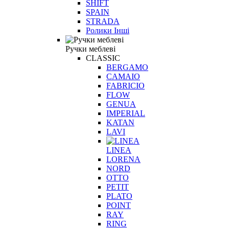
SHIFT
SPAIN
STRADA
Ролики Інші
Ручки меблеві
CLASSIC
BERGAMO
CAMAIO
FABRICIO
FLOW
GENUA
IMPERIAL
KATAN
LAVI
LINEA
LORENA
NORD
OTTO
PETIT
PLATO
POINT
RAY
RING