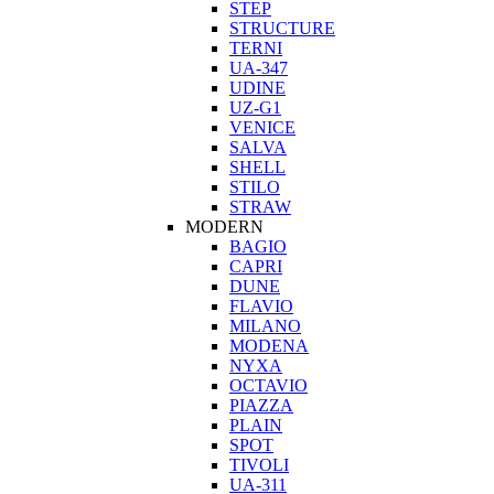
STEP
STRUCTURE
TERNI
UA-347
UDINE
UZ-G1
VENICE
SALVA
SHELL
STILO
STRAW
MODERN
BAGIO
CAPRI
DUNE
FLAVIO
MILANO
MODENA
NYXA
OCTAVIO
PIAZZA
PLAIN
SPOT
TIVOLI
UA-311