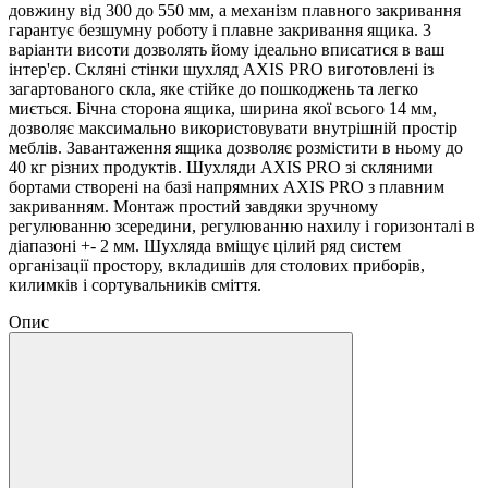
довжину від 300 до 550 мм, а механізм плавного закривання
гарантує безшумну роботу і плавне закривання ящика. 3
варіанти висоти дозволять йому ідеально вписатися в ваш
інтер'єр. Скляні стінки шухляд AXIS PRO виготовлені із
загартованого скла, яке стійке до пошкоджень та легко
миється. Бічна сторона ящика, ширина якої всього 14 мм,
дозволяє максимально використовувати внутрішній простір
меблів. Завантаження ящика дозволяє розмістити в ньому до
40 кг різних продуктів. Шухляди AXIS PRO зі скляними
бортами створені на базі напрямних AXIS PRO з плавним
закриванням. Монтаж простий завдяки зручному
регулюванню зсередини, регулюванню нахилу і горизонталі в
діапазоні +- 2 мм. Шухляда вміщує цілий ряд систем
організації простору, вкладишів для столових приборів,
килимків і сортувальників сміття.
Опис