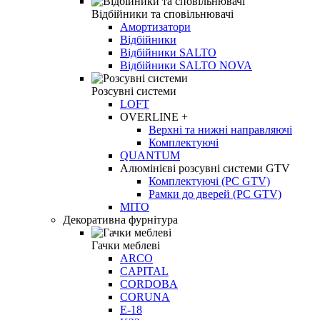
Відбійники та сповільнювачі
Амортизатори
Відбійники
Відбійники SALTO
Відбійники SALTO NOVA
Розсувні системи
LOFT
OVERLINE +
Верхні та нижні направляючі
Комплектуючі
QUANTUM
Алюмінієві розсувні системи GTV
Комплектуючі (РС GTV)
Рамки до дверей (РС GTV)
МIТO
Декоративна фурнітура
Гачки меблеві
ARCO
CAPITAL
CORDOBA
CORUNA
E-18