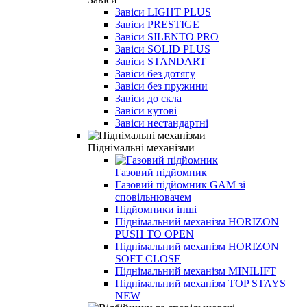
Завіси LIGHT PLUS
Завіси PRESTIGE
Завіси SILENTO PRO
Завіси SOLID PLUS
Завіси STANDART
Завіси без дотягу
Завіси без пружини
Завіси до скла
Завіси кутові
Завіси нестандартні
Піднімальні механізми
Газовий підйомник
Газовий підйомник GАМ зі
сповільнювачем
Підйомники інші
Піднімальний механізм HORIZON
PUSH TO OPEN
Піднімальний механізм HORIZON
SOFT CLOSE
Піднімальний механізм MINILIFT
Піднімальний механізм ТOP STAYS
NEW