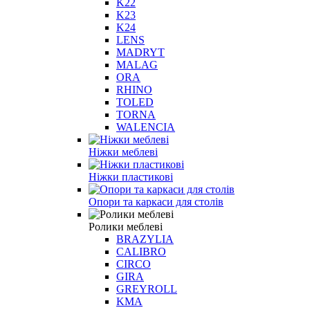
K22
K23
K24
LENS
MADRYT
MALAG
ORA
RHINO
TOLED
TORNA
WALENCIA
Ніжки меблеві
Ніжки пластикові
Опори та каркаси для столів
Ролики меблеві
BRAZYLIA
CALIBRO
CIRCO
GIRA
GREYROLL
KMA