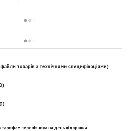
f файли товарів з технічними специфікаціями)
D)
D)
о тарифам перевізника на день відправки
.