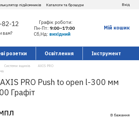
Вхід
алькулятор підйомників
Каталоги та брошури
Графік роботи:
-82-12
Мій кошик
Пн-Пт:
9:00–17:00
и вам?
Сб,Нд:
вихідний
ві розетки
Освітлення
Інструмент
Системи ящиків
AXIS PRO
ма
AXIS PRO Push to open l-300 мм
00 Графіт
омпл
В бажання