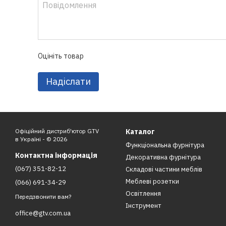
Оцініть товар
Надіслати
Офіційний дистриб'ютор GTV
Каталог
в Україні - © 2026
Функціональна фурнітура
Контактна інформація
Декоративна фурнітура
(067) 351-82-12
Складові частини меблів
Меблеві розетки
(066) 691-34-29
Освітлення
Передзвонити вам?
Інструмент
office@gtv.com.ua