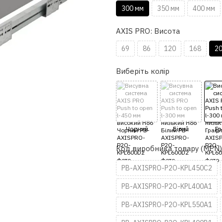
300 мм
350 мм
400 мм
AXIS PRO: Висота
69
86
120
168
2
Виберіть колір
Код виробника товару (MPN)
PB-AXISPRO-P2O-KPL450C2
PB-AXISPRO-P2O-KPL400A1
PB-AXISPRO-P2O-KPL550A1