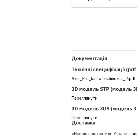
Документація
Технічні специфікації (pd
Axis_Pro_karta techniczna_7.pdf
3D модель STP (модель 3
Переглянути
3D модель 3DS (модель 3
Переглянути
Доставка
«Новою поштою» по Україні —
п