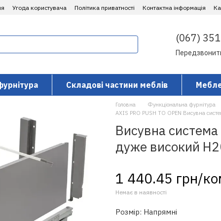
ня
Угода користувача
Політика приватності
Контактна інформація
​К
(067) 351
Передзвонит
фурнітура
Складові частини меблів
Мебле
Головна
Функціональна фурнітура
AXIS PRO PUSH TO OPEN Висувна систе
Висувна система 
дуже високий H2
1 440.45 грн/к
Немає в наявності
Розмір: Напрямні