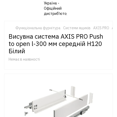
Функціональна фурнітура
Системи ящиків
AXIS PRO
AX
Висувна система AXIS PRO Push
to open l-300 мм середній H120
Білий
Немає в наявності