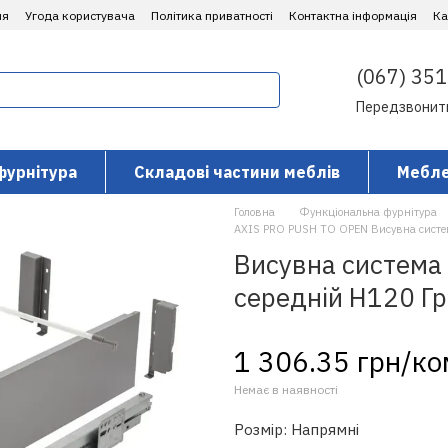
ня
Угода користувача
Політика приватності
Контактна інформація
​К
(067) 351
Передзвонит
фурнітура
Складові частини меблів
Мебле
Головна
Функціональна фурнітура
AXIS PRO PUSH TO OPEN Висувна систе
Висувна система 
середній H120 Гр
1 306.35 грн/к
Немає в наявності
Розмір: Напрямні