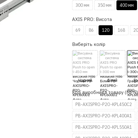
300 мм
350 мм
400 мм
AXIS PRO: Висота
69
86
120
168
2
Виберіть колір
Код виробника товару (MPN)
PB-AXISPRO-P2O-KPL450C2
PB-AXISPRO-P2O-KPL400A1
PB-AXISPRO-P2O-KPL550A1