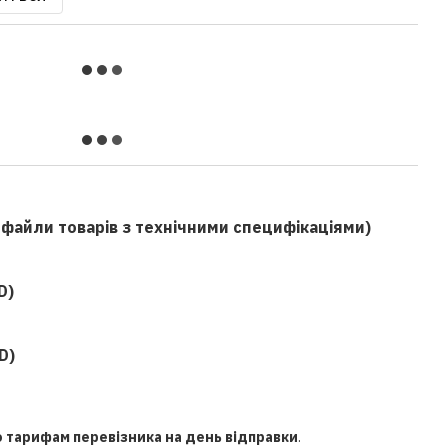
f файли товарів з технічними специфікаціями)
D)
D)
о тарифам перевізника на день відправки
.