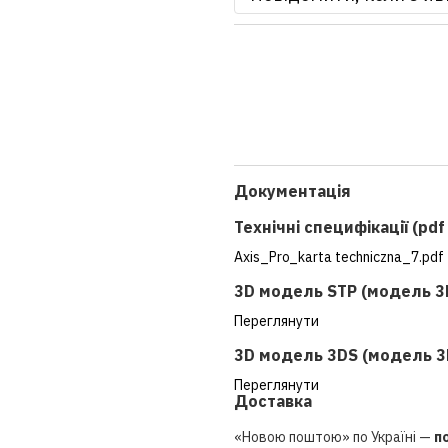
Документація
Технічні специфікації (pd
Axis_Pro_karta techniczna_7.pdf
3D модель STP (модель 3
Переглянути
3D модель 3DS (модель 3
Переглянути
Доставка
«Новою поштою» по Україні —
п