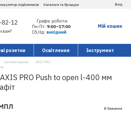
Вхід
алькулятор підйомників
Каталоги та брошури
Графік роботи:
-82-12
Мій кошик
Пн-Пт:
9:00–17:00
и вам?
Сб,Нд:
вихідний
ві розетки
Освітлення
Інструмент
Системи ящиків
AXIS PRO
ма
AXIS PRO Push to open l-400 мм
афіт
омпл
В бажання