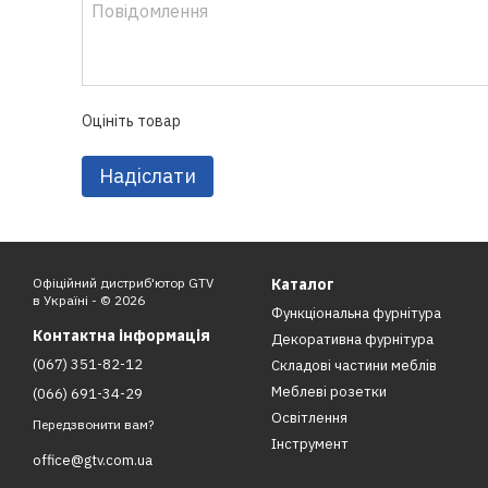
Оцініть товар
Надіслати
Офіційний дистриб'ютор GTV
Каталог
в Україні - © 2026
Функціональна фурнітура
Контактна інформація
Декоративна фурнітура
(067) 351-82-12
Складові частини меблів
Меблеві розетки
(066) 691-34-29
Освітлення
Передзвонити вам?
Інструмент
office@gtv.com.ua