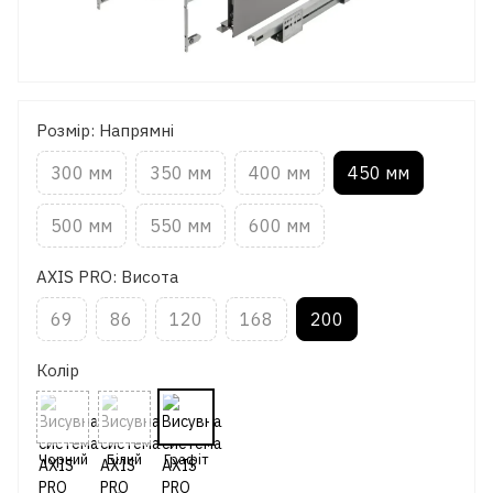
Розмір: Напрямні
300 мм
350 мм
400 мм
450 мм
500 мм
550 мм
600 мм
AXIS PRO: Висота
69
86
120
168
200
Колір