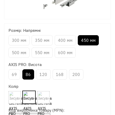
Розмір: Напрямні
300 мм
350 мм
400 мм
450 мм
500 мм
550 мм
600 мм
AXIS PRO: Висота
69
86
120
168
200
Колір
Код виробника товару (MPN):