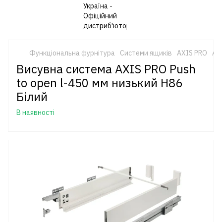
Функціональна фурнітура
Системи ящиків
AXIS PRO
AX
Висувна система AXIS PRO Push
to open l-450 мм низький H86
Білий
В наявності