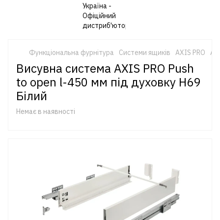
Функціональна фурнітура
Системи ящиків
AXIS PRO
AX
Висувна система AXIS PRO Push
to open l-450 мм під духовку H69
Білий
Немає в наявності