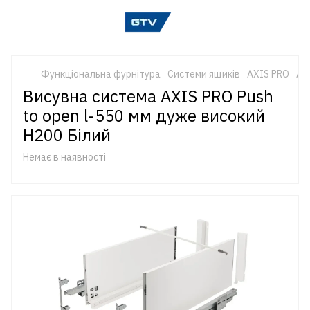
Функціональна фурнітура
Системи ящиків
AXIS PRO
AX
Висувна система AXIS PRO Push
to open l-550 мм дуже високий
H200 Білий
Немає в наявності