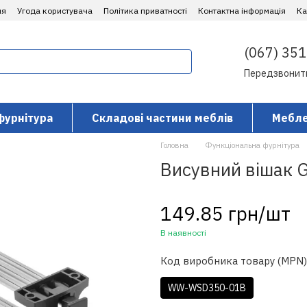
ня
Угода користувача
Політика приватності
Контактна інформація
​К
(067) 351
Передзвонит
фурнітура
Складові частини меблів
Мебле
Головна
Функціональна фурнітура
Висувний вішак G
149.85 грн/шт
В наявності
Код виробника товару (MPN)
WW-WSD350-01B