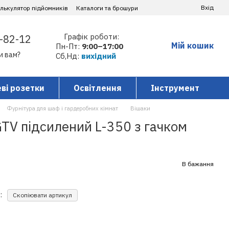
Вхід
алькулятор підйомників
Каталоги та брошури
Графік роботи:
-82-12
Мій кошик
Пн-Пт:
9:00–17:00
и вам?
Сб,Нд:
вихідний
ві розетки
Освітлення
Інструмент
Фурнітура для шаф і гардеробних кімнат
Вішаки
TV підсилений L-350 з гачком
В бажання
:
Скопіювати артикул