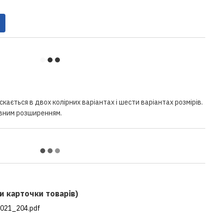
кається в двох колірних варіантах і шести варіантах розмірів.
овним розширенням.
и карточки товарів)
021_204.pdf