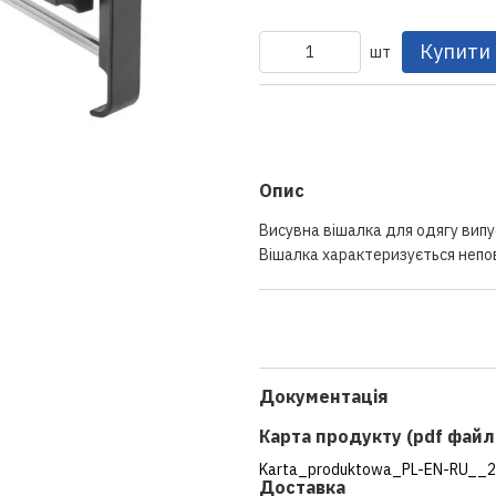
Купити
шт
Опис
Висувна вішалка для одягу випус
Вішалка характеризується неп
Документація
Карта продукту (pdf файл
Karta_produktowa_PL-EN-RU__2
Доставка