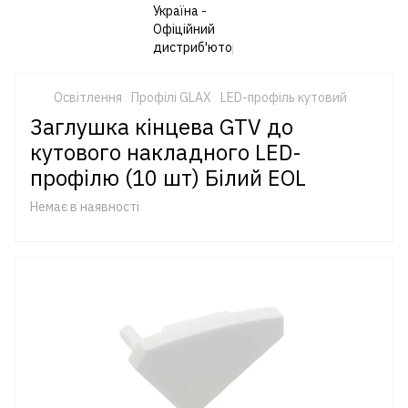
Освітлення
Профілі GLAX
LED-профіль кутовий
Заглушка кінцева GTV до
кутового накладного LED-
профілю (10 шт) Білий EOL
Немає в наявності